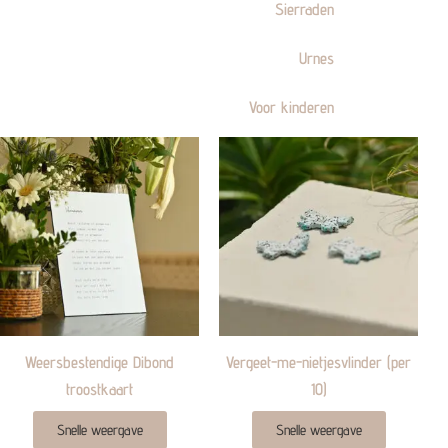
Sierraden
Urnes
Voor kinderen
Weersbestendige Dibond
Vergeet-me-nietjesvlinder (per
troostkaart
10)
Snelle weergave
Snelle weergave