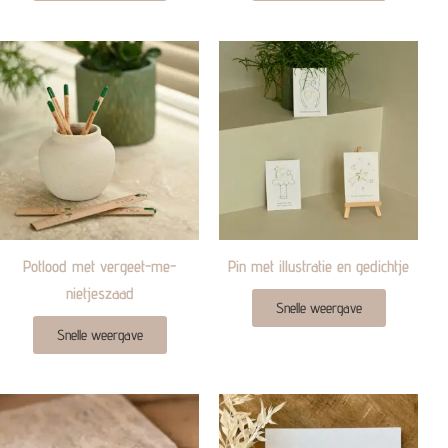
Potlood met vergeet-me-
Pin met illustratie en gedichtje
nietjeszaad
Snelle weergave
Snelle weergave