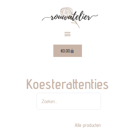
Ga
naar
de
inhoud
Winkelwagen
€
0,00
Koesterattenties
Zoeken
Alle producten