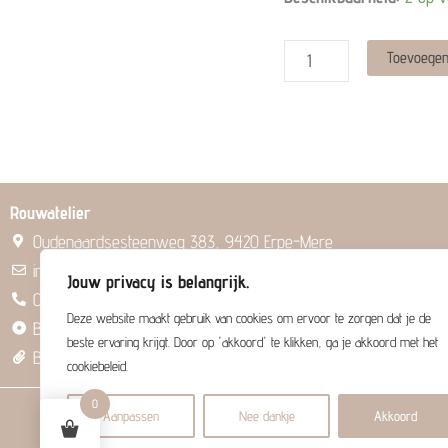
-
Huisje
Toevoegen
bij
de
maan
quantity
Rouwatelier
Oudenaardsesteenweg 383, 9420 Erpe-Mere
info@rouwatelier.be
Jouw privacy is belangrijk.
053 84 05 55
Deze website maakt gebruik van cookies om ervoor te zorgen dat je de
BV Savanca
beste ervaring krijgt. Door op 'akkoord' te klikken, ga je akkoord met het
BE0830 970 987
cookiebeleid.
0
Aanpassen
Nee dankje
Akkoord