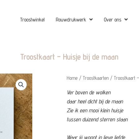
Troostwinkel
Rouwdrukwerk
Over ons
Troostkaart – Huisje bij de maan
Home
/
Troostkaarten
/ Troostkaart –
V
er boven de wolken
daar heel dicht bij de maan
Zie ik een mooi klein huisje
tussen duizend sterren staan
Waar jij woont in lieve liefde