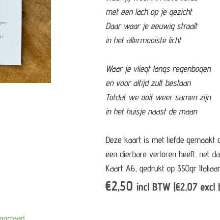
met een lach op je gezicht
Daar waar je eeuwig straalt
in het allermooiste licht
Waar je vliegt langs regenbogen
en voor altijd zult bestaan
Totdat we ooit weer samen zijn
in het huisje naast de maan
Deze kaart is met liefde gemaakt
een dierbare verloren heeft, net da
Kaart A6, gedrukt op 350gr Italiaa
€
2,50
incl BTW (
€
2,07
excl 
oorraad