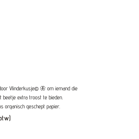
 door Vlinderkusje© 🦋 om iemand die
t beetje extra troost te bieden.
ns organisch geschept papier.
btw)