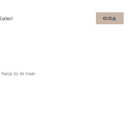
Contact
Winkelwag
€
0,00
 Huisje bij de maan