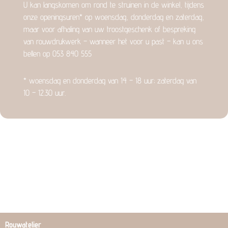
v
U kan langskomen om rond te struinen in de winkel, tijdens
e
onze openingsuren* op woensdag, donderdag en zaterdag,
:
maar voor afhaling van uw troostgeschenk of bespreking
van rouwdrukwerk – wanneer het voor u past – kan u ons
bellen op 053 840 555
* woensdag en donderdag van 14 – 18 uur; zaterdag van
10 – 12.30 uur.
Rouwatelier