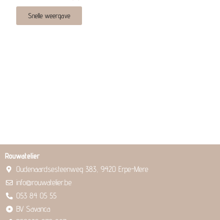
Snelle weergave
Rouwatelier
Oudenaardsesteenweg 383, 9420 Erpe-Mere
info@rouwatelier.be
053 84 05 55
BV Savanca