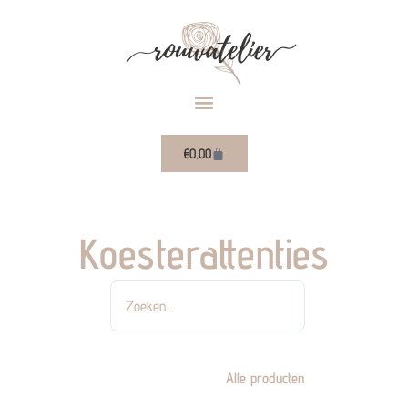
Ga
naar
de
inhoud
Winkelwagen
€
0,00
Koesterattenties
Zoeken
Alle producten