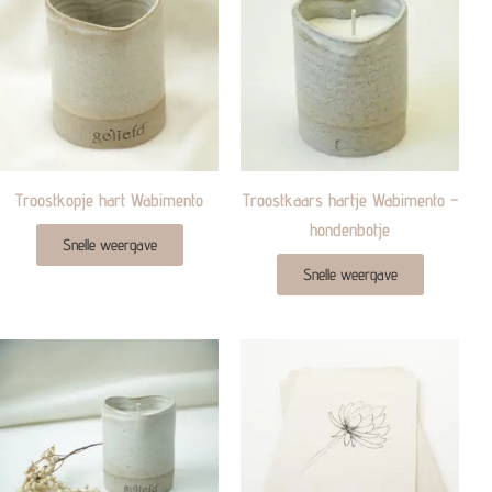
Troostkopje hart Wabimento
Troostkaars hartje Wabimento –
hondenbotje
Snelle weergave
Snelle weergave