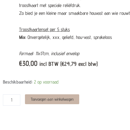
troostkaart met speciale reliëfdruk.
Zo bied je een kleine maar smaakbare houvast aan wie rouwt
Troostkaartenset per 5 stuks
Mix:
Onvergetelijk, xxx, geliefd, hou-vast, sprakeloos
Formaat: 11x17cm, inclusief envelop
€
30,00
incl BTW (
€
24,79
excl btw)
Set
Beschikbaarheid:
2 op voorraad
troostkaarten
mix
Alternative:
Toevoegen aan winkelwagen
quantity