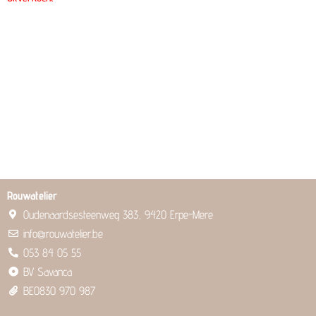
Rouwatelier
Oudenaardsesteenweg 383, 9420 Erpe-Mere
info@rouwatelier.be
053 84 05 55
BV Savanca
BE0830 970 987