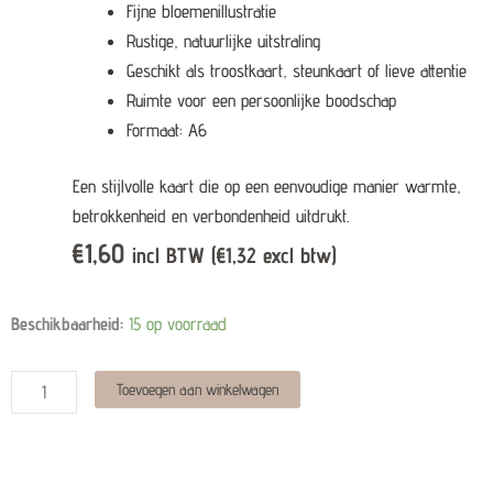
Fijne bloemenillustratie
Rustige, natuurlijke uitstraling
Geschikt als troostkaart, steunkaart of lieve attentie
Ruimte voor een persoonlijke boodschap
Formaat: A6
Een stijlvolle kaart die op een eenvoudige manier warmte,
betrokkenheid en verbondenheid uitdrukt.
€
1,60
incl BTW (
€
1,32
excl btw)
Wenskaart
Beschikbaarheid:
15 op voorraad
-
Thinking
Alternative:
Toevoegen aan winkelwagen
of
you
quantity