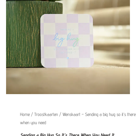
Home
/
Troostkaarten
/ Wenskaart – Sending a big hug so it’s there
when you need
Sending a Big Hug So It’s There When You Need It