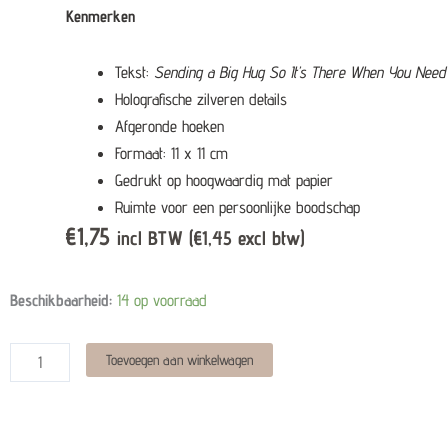
Kenmerken
Tekst:
Sending a Big Hug So It’s There When You Need 
Holografische zilveren details
Afgeronde hoeken
Formaat: 11 x 11 cm
Gedrukt op hoogwaardig mat papier
Ruimte voor een persoonlijke boodschap
€
1,75
incl BTW (
€
1,45
excl btw)
Wenskaart
Beschikbaarheid:
14 op voorraad
-
Sending
Alternative:
Toevoegen aan winkelwagen
a
big
hug