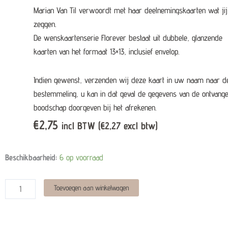
Marian Van Til verwoordt met haar deelnemingskaarten wat jij
zeggen.
De wenskaartenserie Florever bestaat uit dubbele, glanzende
kaarten van het formaat 13×13, inclusief envelop.
Indien gewenst, verzenden wij deze kaart in uw naam naar d
bestemmeling, u kan in dat geval de gegevens van de ontvange
boodschap doorgeven bij het afrekenen.
€
2,75
incl BTW (
€
2,27
excl btw)
Wenskaart
Beschikbaarheid:
6 op voorraad
-
'knuffel'
Alternative:
Toevoegen aan winkelwagen
quantity