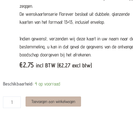
zeggen.
De wenskaartenserie Florever bestaat uit dubbele, glanzende
kaarten van het formaat 13×13, inclusief envelop.
Indien gewenst, verzenden wij deze kaart in uw naam naar d
bestemmeling, u kan in dat geval de gegevens van de ontvange
boodschap doorgeven bij het afrekenen.
€
2,75
incl BTW (
€
2,27
excl btw)
Wenskaart
Beschikbaarheid:
4 op voorraad
-
'Een
Alternative:
Toevoegen aan winkelwagen
bosje
ik
denk
aan