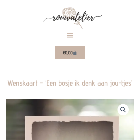
Ga
naar
de
inhoud
Winkelwagen
€
0,00
Wenskaart – ‘Een bosje ik denk aan jou-tjes’