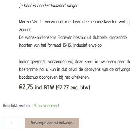
je bent in honderdduizend dingen
Marian Van Til verwoordt met haar deelnemingskaarten wat jij
zeggen.
De wenskaartenserie Florever bestaat uit dubbele, glanzende
kaarten van het formaat 13×13, inclusief envelop.
Indien gewenst, verzenden wij deze kaart in uw naam naar d
bestemmeling, u kan in dat geval de gegevens van de ontvange
boodschap doorgeven bij het afrekenen.
€
2,75
incl BTW (
€
2,27
excl btw)
Wenskaart
Beschikbaarheid:
4 op voorraad
-
'Honderdduizend
Alternative:
Toevoegen aan winkelwagen
dingen'