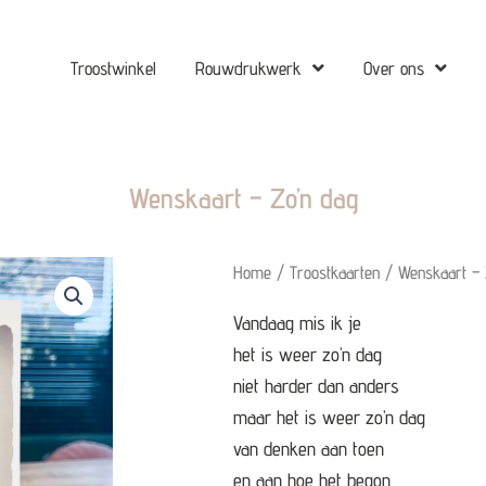
Troostwinkel
Rouwdrukwerk
Over ons
Wenskaart – Zo’n dag
Home
/
Troostkaarten
/ Wenskaart – 
Vandaag mis ik je
het is weer zo’n dag
niet harder dan anders
maar het is weer zo’n dag
van denken aan toen
en aan hoe het begon