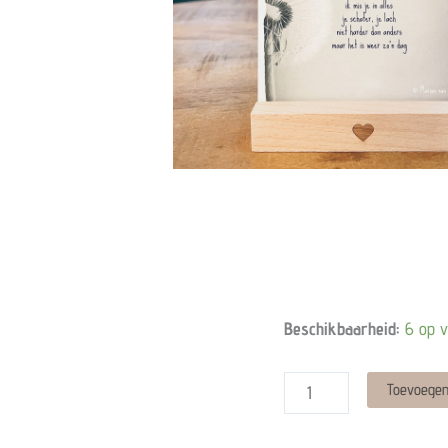
Wenskaart
Beschikbaarheid:
6 op 
-
Zo'n
Toevoegen
dag
quantity