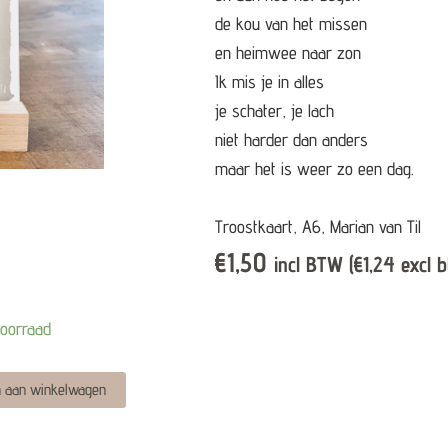
de kou van het missen
en heimwee naar zon
Ik mis je in alles
je schater, je lach
niet harder dan anders
maar het is weer zo een dag.
Troostkaart, A6, Marian van Til
€
1,50
incl BTW (
€
1,24
excl 
voorraad
Alternative:
 aan winkelwagen