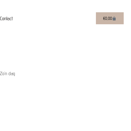
Contact
Winkelwag
€
0,00
Zo’n dag