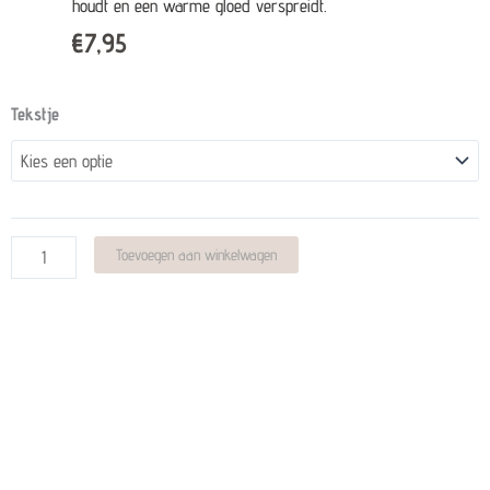
houdt en een warme gloed verspreidt.
€
7,95
Lichtkaartje
Tekstje
quantity
Alternative:
Toevoegen aan winkelwagen