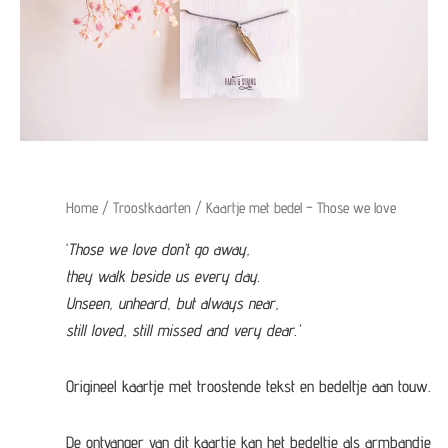
Home
/
Troostkaarten
/ Kaartje met bedel – Those we love
‘
Those we love don’t go away,
they walk beside us every day.
Unseen, unheard, but always near,
still loved, still missed and very dear.’
Origineel kaartje met troostende tekst en bedeltje aan touw.
De ontvanger van dit kaartje kan het bedeltje als armbandje