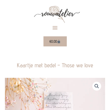
Ga
naar
de
inhoud
Winkelwagen
€
0,00
Kaartje met bedel – Those we love