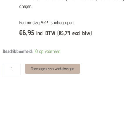
dragen.
Een omslag 9×13 is inbegrepen.
€
6,95
incl BTW (
€
5,74
excl btw)
Kaartje
Beschikbaarheid:
10 op voorraad
met
bedel
Alternative:
Toevoegen aan winkelwagen
-
Those
we
love
quantity