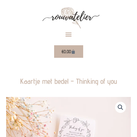
Ga
naar
de
inhoud
Winkelwagen
€
0,00
Kaartje met bedel – Thinking of you