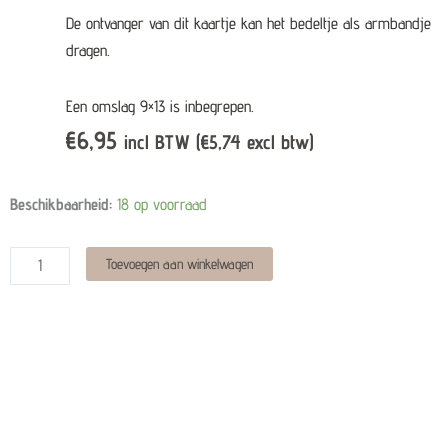
De ontvanger van dit kaartje kan het bedeltje als armbandje
dragen.
Een omslag 9×13 is inbegrepen.
€
6,95
incl BTW (
€
5,74
excl btw)
Kaartje
Beschikbaarheid:
18 op voorraad
met
bedel
Alternative:
Toevoegen aan winkelwagen
-
Thinking
of
you
quantity