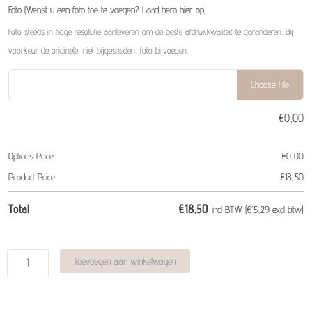
Foto (Wenst u een foto toe te voegen? Laad hem hier op)
Foto steeds in hoge resolutie aanleveren om de beste afdrukkwaliteit te garanderen. Bij
voorkeur de originele, niet bijgesneden, foto bijvoegen.
Choose File
€
0,00
Options Price
€
0,00
Product Price
€
18,50
€
18,50
Total
incl BTW (
€
15,29 excl btw)
Alternative:
Toevoegen aan winkelwagen