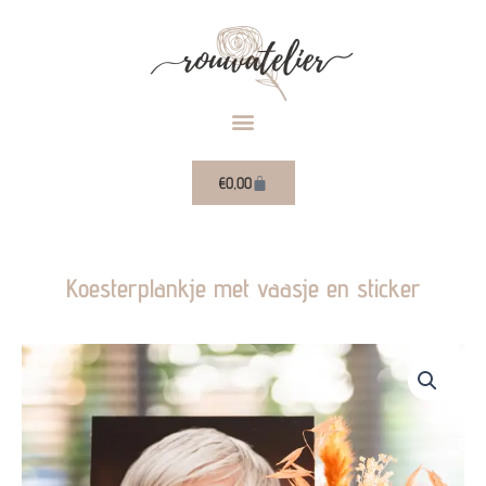
Ga
naar
de
inhoud
Winkelwagen
€
0,00
Koesterplankje met vaasje en sticker