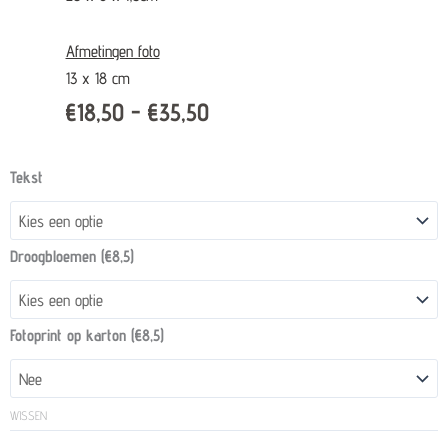
Afmetingen foto
13 x 18 cm
€
18,50
-
€
35,50
Prijsklasse:
€18,50
Koesterplankje
Tekst
tot
met
€35,50
vaasje
en
Droogbloemen (€8,5)
sticker
quantity
Fotoprint op karton (€8,5)
WISSEN