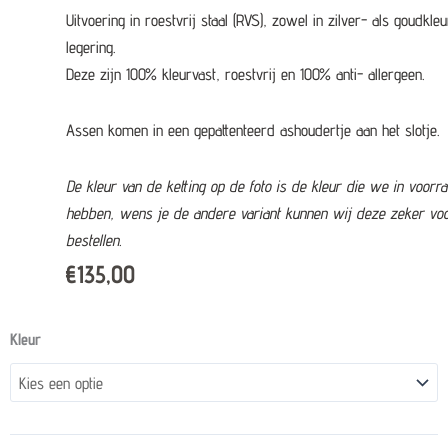
Uitvoering in roestvrij staal (RVS), zowel in zilver- als goudkleu
legering.
Deze zijn 100% kleurvast, roestvrij en 100% anti- allergeen.
Assen komen in een gepattenteerd ashoudertje aan het slotje.
De kleur van de ketting op de foto is de kleur die we in voorr
hebben, wens je de andere variant kunnen wij deze zeker vo
bestellen.
€
135,00
Asjuweel
Kleur
-
geboortesteen
oktober
quantity