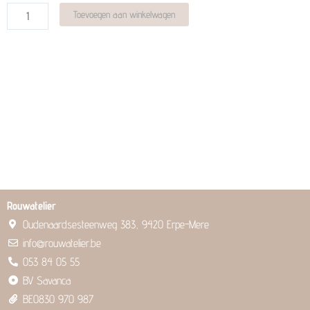
Alternative:
Toevoegen aan winkelwagen
Rouwatelier
Oudenaardsesteenweg 383, 9420 Erpe-Mere
info@rouwatelier.be
053 84 05 55
BV Savanca
BE0830 970 987