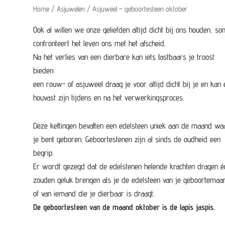
Home
/
Asjuwelen
/ Asjuweel – geboortesteen oktober
Ook al willen we onze geliefden altijd dicht bij ons houden, s
confronteert het leven ons met het afscheid.
Na het verlies van een dierbare kan iets tastbaars je troost
bieden:
een rouw- of asjuweel draag je voor altijd dicht bij je en kan 
houvast zijn tijdens en na het verwerkingsproces.
Deze kettingen bevatten een edelsteen uniek aan de maand wa
je bent geboren. Geboortestenen zijn al sinds de oudheid een
begrip.
Er wordt gezegd dat de edelstenen helende krachten dragen é
zouden geluk brengen als je de edelsteen van je geboortemaa
of van iemand die je dierbaar is draagt.
De geboortesteen van de maand oktober is de lapis jaspis
.