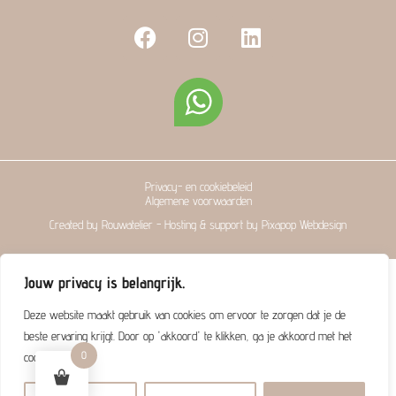
F
I
L
a
n
i
c
s
n
e
t
k
b
a
e
o
g
d
o
r
i
k
a
n
Privacy- en cookiebeleid
m
Algemene voorwaarden
Created by Rouwatelier - Hosting & support by Pixapop Webdesign
Jouw privacy is belangrijk.
Deze website maakt gebruik van cookies om ervoor te zorgen dat je de
beste ervaring krijgt. Door op 'akkoord' te klikken, ga je akkoord met het
0
cookiebeleid.