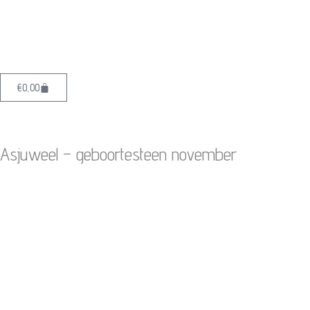
Ga
naar
de
inhoud
Winkelwagen
€
0,00
Asjuweel – geboortesteen november