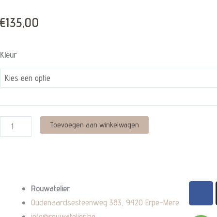
€
135,00
Asjuweel
Kleur
-
geboortesteen
november
quantity
Toevoegen aan winkelwagen
F
Rouwatelier
a
Oudenaardsesteenweg 383, 9420 Erpe-Mere
c
info@rouwatelier.be