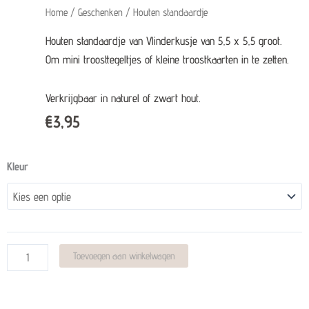
Home
/
Geschenken
/ Houten standaardje
Houten standaardje van Vlinderkusje van 5,5 x 5,5 groot.
Om mini troosttegeltjes of kleine troostkaarten in te zetten.
Verkrijgbaar in naturel of zwart hout.
€
3,95
Houten
Kleur
standaardje
quantity
Alternative:
Toevoegen aan winkelwagen