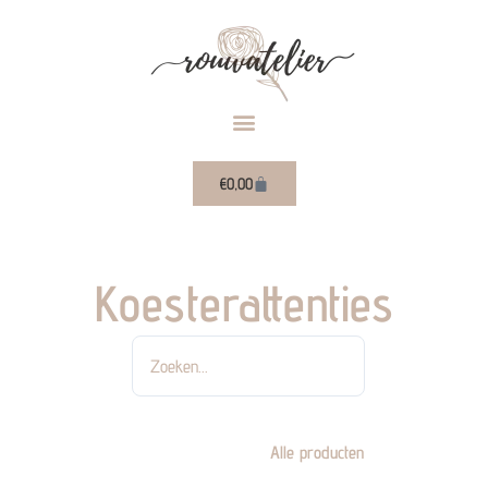
Ga
naar
de
inhoud
Winkelwagen
€
0,00
Koesterattenties
Zoeken
Alle producten