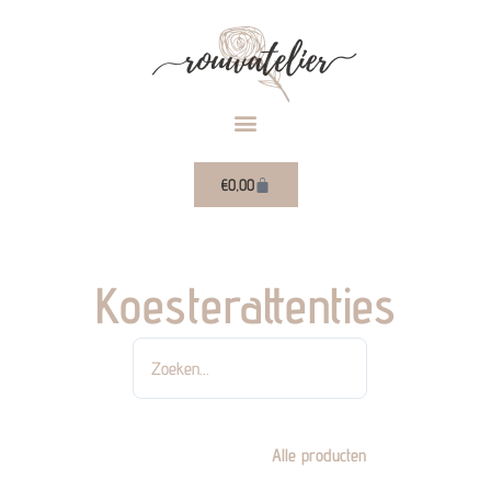
Ga
naar
de
inhoud
Winkelwagen
€
0,00
Koesterattenties
Zoeken
Alle producten