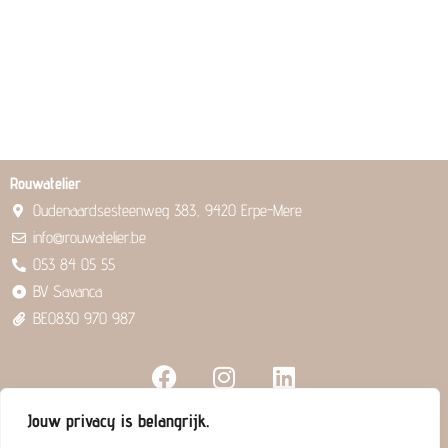
Rouwatelier
Oudenaardsesteenweg 383, 9420 Erpe-Mere
info@rouwatelier.be
053 84 05 55
BV Savanca
BE0830 970 987
F
I
L
a
n
i
c
s
n
Jouw privacy is belangrijk.
e
t
k