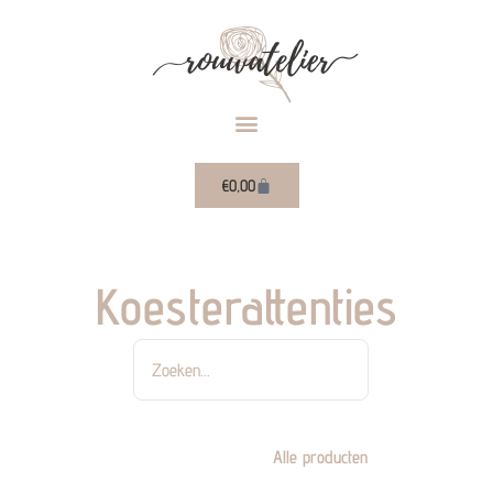
Ga
naar
de
inhoud
Winkelwagen
€
0,00
Koesterattenties
Zoeken
Alle producten