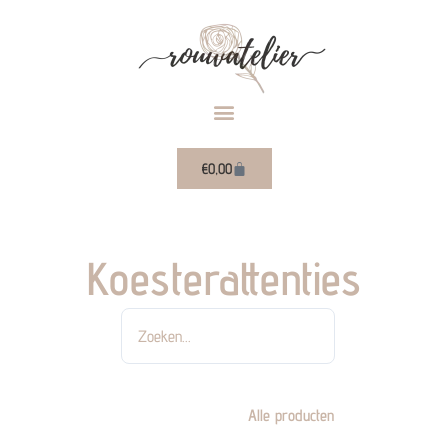
Ga
naar
de
inhoud
Winkelwagen
€
0,00
Koesterattenties
Zoeken
Alle producten